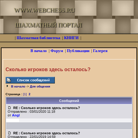
WWW.WEBCHESS.RU
ШАХМАТНЫЙ ПОРТАЛ
|
Шахматная библиотека
|
КНИГИ
|
В начало
|
Форум
|
Публикации
|
Галерея
Сколько игроков здесь осталось?
В начало
->
Для общения
Страница :
[1]
2
Сообщений
RE : Сколько игроков здесь осталось?
Отправлено : 03/01/2020 11:18
от
Angl
RE : Сколько игроков здесь осталось?
Отправлено : 22/01/2019 14:59