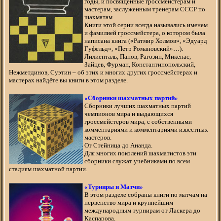
годы, и посвященные гроссмейстерам и
мастерам, заслуженным тренерам СССР по
шахматам.
Книги этой серии всегда назывались именем
и фамилией гроссмейстера, о котором была
написана книга («Ратмир Холмов», «Эдуард
Гуфельд», «Петр Романовский»…).
Лилиенталь, Панов, Рагозин, Микенас,
Зайцев, Фурман, Константинопольский,
Нежметдинов, Суэтин – об этих и многих других гроссмейстерах и
мастерах найдёте вы книги в этом разделе.
«Сборники шахматных партий»
Сборники лучших шахматных партий
чемпионов мира и выдающихся
гроссмейстеров мира, с собственными
комментариями и комментариями известных
мастеров.
От Стейница до Ананда.
Для многих поколений шахматистов эти
сборники служат учебниками по всем
стадиям шахматной партии.
«Турниры и Матчи»
В этом разделе собраны книги по матчам на
первенство мира и крупнейшим
международным турнирам от Ласкера до
Каспарова.