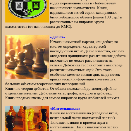
годах переименованная в «Библиотечку
начинающего шахматиста». Книги,
издававшиеся в этой серии, как правило,
были небольшого объема (менее 100 стр.) и
рассчитанные на широкие круги
шахматистов (от начинающих до КМС).
«Дебют»
Начало шахматной партии, или дебют, во
многом определяет характер всей
последующей игры! Давно известно, что без
овладения принципами разыгрывания дебюта
шахматист не может рассчитывать на
успехи. Дебютная теория стоит в авангарде
развития шахматных идей. Это стало
особенно заметно в наши дни, когда поток
практической информации сочетается с
большим объемом теоретических исследований.
Книги по теории дебютов. От общих положений до монографий по
отдельным началам. Дебютные катастрофы, ловушки в дебютах.
Книги предназначены для самого широкого круга любителей шахмат.
«Миттельшпиль»
Книги по миттельшпилю (середине игры,
центральной части шахматной партии).
Типовые позиции и приемы игры в
миттельшпиле. План в шахматной партии.