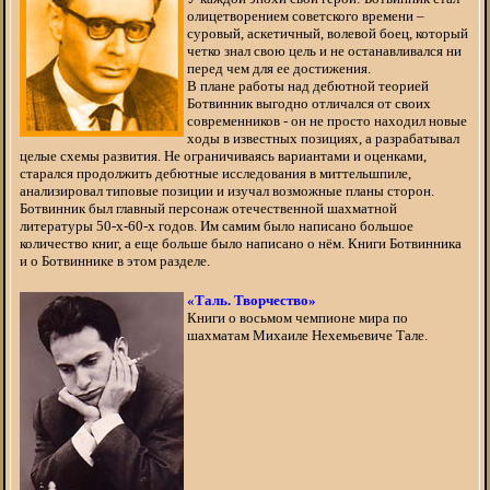
олицетворением советского времени –
суровый, аскетичный, волевой боец, который
четко знал свою цель и не останавливался ни
перед чем для ее достижения.
В плане работы над дебютной теорией
Ботвинник выгодно отличался от своих
современников - он не просто находил новые
ходы в известных позициях, а разрабатывал
целые схемы развития. Не ограничиваясь вариантами и оценками,
старался продолжить дебютные исследования в миттельшпиле,
анализировал типовые позиции и изучал возможные планы сторон.
Ботвинник был главный персонаж отечественной шахматной
литературы 50-х-60-х годов. Им самим было написано большое
количество книг, а еще больше было написано о нём. Книги Ботвинника
и о Ботвиннике в этом разделе.
«Таль. Творчество»
Книги о восьмом чемпионе мира по
шахматам Михаиле Нехемьевиче Тале.