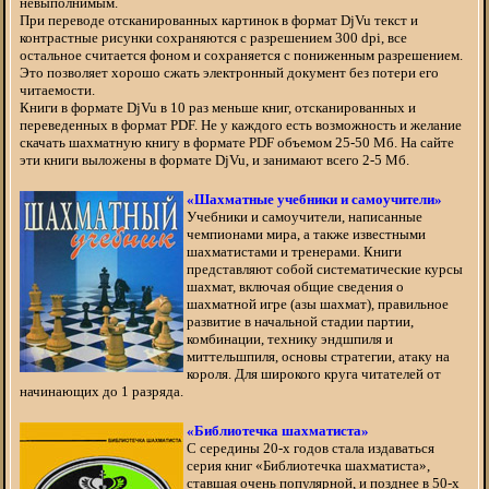
невыполнимым.
При переводе отсканированных картинок в формат DjVu текст и
контрастные рисунки сохраняются с разрешением 300 dpi, все
остальное считается фоном и сохраняется с пониженным разрешением.
Это позволяет хорошо сжать электронный документ без потери его
читаемости.
Книги в формате DjVu в 10 раз меньше книг, отсканированных и
переведенных в формат PDF. Не у каждого есть возможность и желание
скачать шахматную книгу в формате PDF объемом 25-50 Мб. На сайте
эти книги выложены в формате DjVu, и занимают всего 2-5 Мб.
«Шахматные учебники и самоучители»
Учебники и самоучители, написанные
чемпионами мира, а также известными
шахматистами и тренерами. Книги
представляют собой систематические курсы
шахмат, включая общие сведения о
шахматной игре (азы шахмат), правильное
развитие в начальной стадии партии,
комбинации, технику эндшпиля и
миттельшпиля, основы стратегии, атаку на
короля. Для широкого круга читателей от
начинающих до 1 разряда.
«Библиотечка шахматиста»
С середины 20-х годов стала издаваться
серия книг «Библиотечка шахматиста»,
ставшая очень популярной, и позднее в 50-х