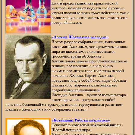
Книги представляют как практический
интерес - позволяют поднять свой уровень,
изучая партии великих гроссмейстеров, так и
великолепную возможность познакомиться с
историей шахмат.
«Алехин. Шахматное наследие»
В этом разделе собраны книги, написанные
как самим Алехиным, четвертым чемпионом
мира по шахматам, так и известными
гроссмейстерами об Алехине.
Алехин давно завоевал репутацию не только
гениального практика, но и лучшего
шахматного литератора-теоретика первой
половины XX века. Партии Алехина,
представляющие собой блестящие образцы
шахматного творчества, снабжены его
подробными примечаниями.
Наследие Алехина – лучшего комментатора
своего времени – представляет собой
поистине бесценный материал для всех, интересующихся развитием
шахмат и желающих в них совершенствоваться.
«Ботвинник. Работы патриарха»
Основатель советской шахматной школы.
Шестой чемпион мира.
У каждой эпохи свои герои: Ботвинник стал