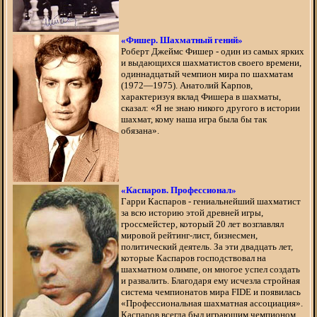
«Фишер. Шахматный гений»
Роберт Джеймс Фишер - один из самых ярких
и выдающихся шахматистов своего времени,
одиннадцатый чемпион мира по шахматам
(1972—1975). Анатолий Карпов,
характеризуя вклад Фишера в шахматы,
сказал: «Я не знаю никого другого в истории
шахмат, кому наша игра была бы так
обязана».
«Каспаров. Профессионал»
Гарри Каспаров - гениальнейший шахматист
за всю историю этой древней игры,
гроссмейстер, который 20 лет возглавлял
мировой рейтинг-лист, бизнесмен,
политический деятель. За эти двадцать лет,
которые Каспаров господствовал на
шахматном олимпе, он многое успел создать
и развалить. Благодаря ему исчезла стройная
система чемпионатов мира FIDE и появилась
«Профессиональная шахматная ассоциация».
Каспаров всегда был играющим чемпионом