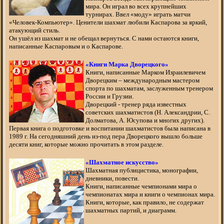
мира. Он играл во всех крупнейших
турнирах. Ввел «моду» играть матчи
«Человек-Компьютер». Ценители шахмат любили Каспарова за яркий,
атакующий стиль.
Он ушёл из шахмат и не обещал вернуться. С нами остаются книги,
написанные Каспаровым и о Каспарове.
«Книги Марка Дворецкого»
Книги, написанные Марком Израилевичем
Дворецким – международным мастером
спорта по шахматам, заслуженным тренером
России и Грузии.
Дворецкий - тренер ряда известных
советских шахматистов (Н. Александрии, С.
Долматова, А. Юсупова и многих других).
Первая книга о подготовке и воспитании шахматистов была написана в
1989 г. На сегодняшний день из-под пера Дворецкого вышло больше
десяти книг, которые можно прочитать в этом разделе.
«Шахматное искусство»
Шахматная публицистика, монографии,
дневники, повести.
Книги, написанные чемпионами мира о
чемпионатах мира и книги о чемпионах мира.
Книги, которые, как правило, не содержат
шахматных партий, и диаграмм.