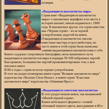
позиции.
«Выдающиеся шахматисты мира»
Серия книг «Выдающиеся шахматисты
мира» о шахматных корифеях и их месте в
истории шахмат, начала издаваться с 1969
года. В шахматных кругах эта серия известна
как «Черная серия» - из-за черной
суперобложки, надетой на книги.
О выдающихся шахматистах писали
известные мастера и гроссмейстеры, но
часто книги в этой серии были написаны
самими выдающимися шахматистами о себе.
Книги содержат спортивную биографию, вехи жизненного пути
выдающихся шахматистов мира и порядка 50-100 избранных партий.
Как правило, большинство партий прокомментировано тем, о ком
писалась книга.
В 80-е годы с серии исчезла черная суперобложка.
В этот же раздел помещены книги серии "Великие шахматисты мира"
издательства «Russian Chess House», и книги серии "Классики
шахматного мира" издательства «Олимпия Пресс».
«Выдающиеся советские шахматисты»
В этот раздел вошли книги, так называемой
«Малой чёрной серии».
Книги небольшого формата с тонкой
обложкой чёрного цвета, выходившие в 80-е