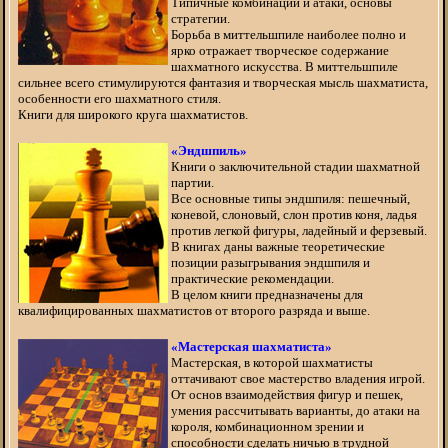
Типичные комбинации и атаки, основы
стратегии.
Борьба в миттельшпиле наиболее полно и
ярко отражает творческое содержание
шахматного искусства. В миттельшпиле
сильнее всего стимулируются фантазия и творческая мысль шахматиста,
особенности его шахматного стиля.
Книги для широкого круга шахматистов.
«Эндшпиль»
Книги о заключительной стадии шахматной
партии.
Все основные типы эндшпиля: пешечный,
коневой, слоновый, слон против коня, ладья
против легкой фигуры, ладейный и ферзевый.
В книгах даны важные теоретические
позиции разыгрывания эндшпиля и
практические рекомендации.
В целом книги предназначены для
квалифицированных шахматистов от второго разряда и выше.
«Мастерская шахматиста»
Мастерская, в которой шахматисты
оттачивают свое мастерство владения игрой.
От основ взаимодействия фигур и пешек,
умения рассчитывать варианты, до атаки на
короля, комбинационном зрении и
способности сделать ничью в трудной