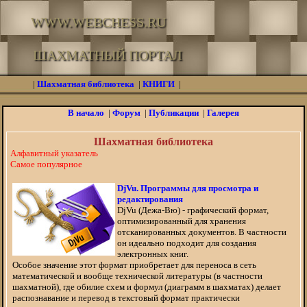
WWW.WEBCHESS.RU
ШАХМАТНЫЙ ПОРТАЛ
|
Шахматная библиотека
|
КНИГИ
|
В начало
|
Форум
|
Публикации
|
Галерея
Шахматная библиотека
Алфавитный указатель
Самое популярное
DjVu. Программы для просмотра и
редактирования
DjVu (Дежа-Вю) - графический формат,
оптимизированный для хранения
отсканированных документов. В частности
он идеально подходит для создания
электронных книг.
Особое значение этот формат приобретает для переноса в сеть
математической и вообще технической литературы (в частности
шахматной), где обилие схем и формул (диаграмм в шахматах) делает
распознавание и перевод в текстовый формат практически