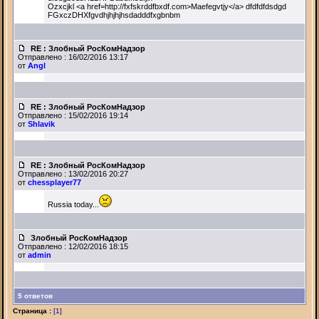
Ozxcjkl <a href=http://fxfskrddfbxdf.com>Maefegvtjy</a> dfdfdfdsdgd
FGxczDHXfgvdhjhjhjhsdadddfxgbnbm
RE : Злобный РосКомНадзор
Отправлено : 16/02/2016 13:17
от
Angl
RE : Злобный РосКомНадзор
Отправлено : 15/02/2016 19:14
от
Shlavik
RE : Злобный РосКомНадзор
Отправлено : 13/02/2016 20:27
от
chessplayer77
Russia today...
Злобный РосКомНадзор
Отправлено : 12/02/2016 18:15
от
admin
5 ответов
Страница :
[1]