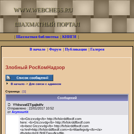
WWW.WEBCHESS.RU
ШАХМАТНЫЙ ПОРТАЛ
|
Шахматная библиотека
|
КНИГИ
|
В начало
|
Форум
|
Публикации
|
Галерея
Злобный РосКомНадзор
В начало
->
Для связи с админом
Страница :
[1]
Сообщений
YYdscvafZTgajkdfv
Отправлено : 22/01/2017 10:52
от
Arymxurtit
<b>Gtczxvdg</b> http://fxfskrddfbxdf.com
here: <b>Gtczxvdg</b> http://fxfskrddfbxdf.com
<b>best Gtczxvdg</b> http://fxfskrddfbxdf.com
<a href=http://fxfskrddfbxdf.com><b>Maefegvtjy</b></a>
dfsdgbcdsHLBHFDasufksdfjln