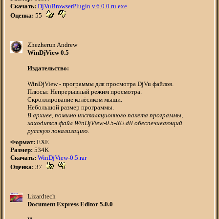
Скачать:
DjVuBrowserPlugin.v.6.0.0.ru.exe
Оценка:
55
Zhezherun Andrew
WinDjView 0.5
Издательство:
WinDjView - программы для просмотра DjVu файлов.
Плюсы: Непрерывный режим просмотра.
Скроллирование колёсиком мыши.
Небольшой размер программы.
В архиве, помимо инсталяционного пакета программы,
находится файл WinDjView-0.5-RU.dll обеспечивающий
русскую локализацию.
Формат:
EXE
Размер:
534K
Скачать:
WinDjView-0.5.rar
Оценка:
37
Lizardtech
Document Express Editor 5.0.0