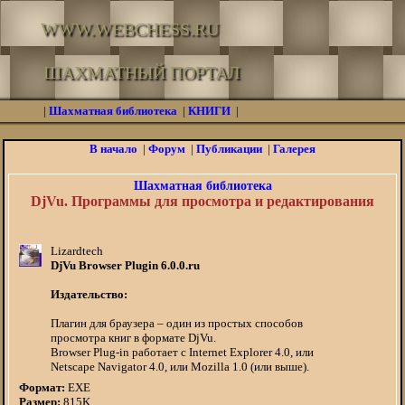
WWW.WEBCHESS.RU
ШАХМАТНЫЙ ПОРТАЛ
|
Шахматная библиотека
|
КНИГИ
|
В начало
|
Форум
|
Публикации
|
Галерея
Шахматная библиотека
DjVu. Программы для просмотра и редактирования
Lizardtech
DjVu Browser Plugin 6.0.0.ru
Издательство:
Плагин для браузера – один из простых способов
просмотра книг в формате DjVu.
Browser Plug-in работает с Internet Explorer 4.0, или
Netscape Navigator 4.0, или Mozilla 1.0 (или выше).
Формат:
EXE
Размер:
815K